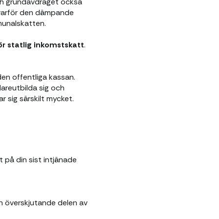
ch grundavdraget också
, varför den dämpande
munalskatten.
ör statlig inkomstskatt
.
den offentliga kassan.
dareutbilda sig och
r sig särskilt mycket.
t på din sist intjänade
n överskjutande delen av