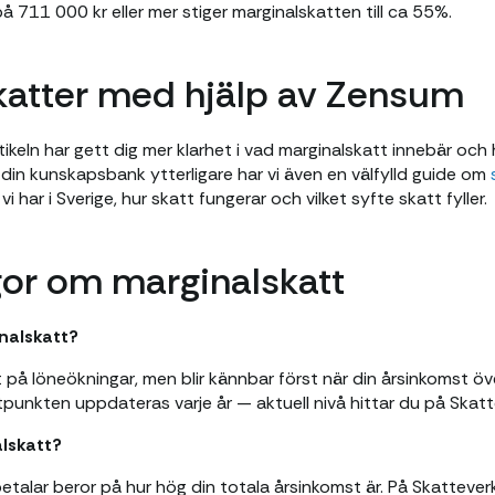
å 711 000 kr eller mer stiger marginalskatten till ca 55%.
skatter med hjälp av Zensum
tikeln har gett dig mer klarhet i vad marginalskatt innebär och
på din kunskapsbank ytterligare har vi även en välfylld guide om
vi har i Sverige, hur skatt fungerar och vilket syfte skatt fyller.
gor om marginalskatt
nalskatt?
t på löneökningar, men blir kännbar först när din årsinkomst ö
ytpunkten uppdateras varje år — aktuell nivå hittar du på Skat
alskatt?
betalar beror på hur hög din totala årsinkomst är. På Skatteve