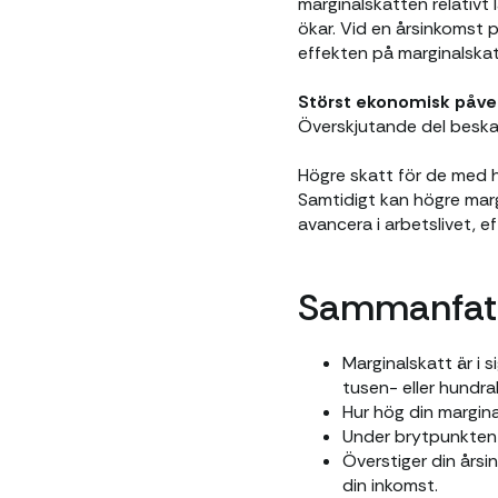
marginalskatten relativ
ökar. Vid en årsinkomst 
effekten på marginalskat
Störst ekonomisk påve
Överskjutande del besk
Högre skatt för de med h
Samtidigt kan högre marg
avancera i arbetslivet, ef
Sammanfat
Marginalskatt är i s
tusen- eller hundra
Hur hög din margina
Under brytpunkten f
Överstiger din års
din inkomst.