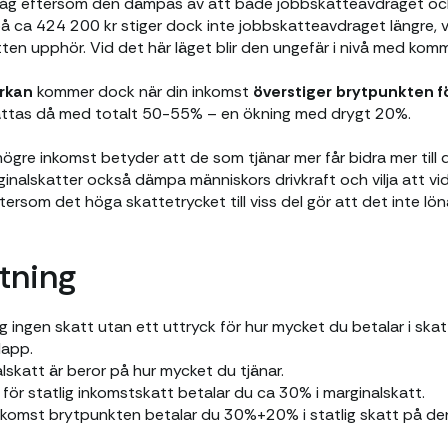
t låg eftersom den dämpas av att både jobbskatteavdraget o
på ca 424 200 kr stiger dock inte jobbskatteavdraget längre
ten upphör. Vid det här läget blir den ungefär i nivå med kom
rkan
kommer dock när din inkomst
överstiger brytpunkten f
attas då med totalt 50-55% – en ökning med drygt 20%.
ögre inkomst betyder att de som tjänar mer får bidra mer till 
inalskatter också dämpa människors drivkraft och vilja att vi
tersom det höga skattetrycket till viss del gör att det inte löna
tning
ig ingen skatt utan ett uttryck för hur mycket du betalar i skat
lapp.
lskatt är beror på hur mycket du tjänar.
ör statlig inkomstskatt betalar du ca 30% i marginalskatt.
inkomst brytpunkten betalar du 30%+20% i statlig skatt på de