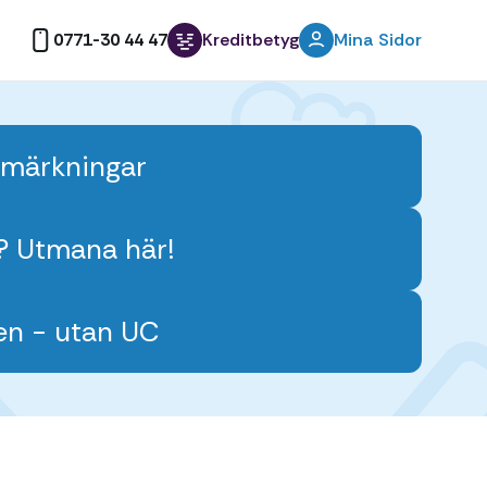
0771-30 44 47
Kreditbetyg
Mina Sidor
anmärkningar
n? Utmana här!
en - utan UC