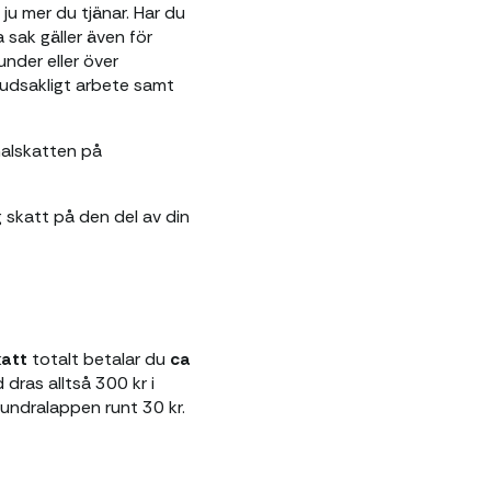
 ju mer du tjänar. Har du
sak gäller även för
nder eller över
uvudsakligt arbete samt
nalskatten på
 skatt på den del av din
katt
totalt betalar du
ca
dras alltså 300 kr i
hundralappen runt 30 kr.