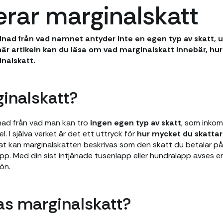
erar marginalskatt
killnad från vad namnet antyder inte en egen typ av skatt,
här artikeln kan du läsa om vad marginalskatt innebär, hu
nalskatt.
inalskatt?
illnad från vad man kan tro
ingen egen typ av skatt
, som inkom
l. I själva verket är det ett uttryck för
hur mycket du skattar
arat kan marginalskatten beskrivas som den skatt du betalar p
app. Med din sist intjänade tusenlapp eller hundralapp avses e
ön.
as marginalskatt?