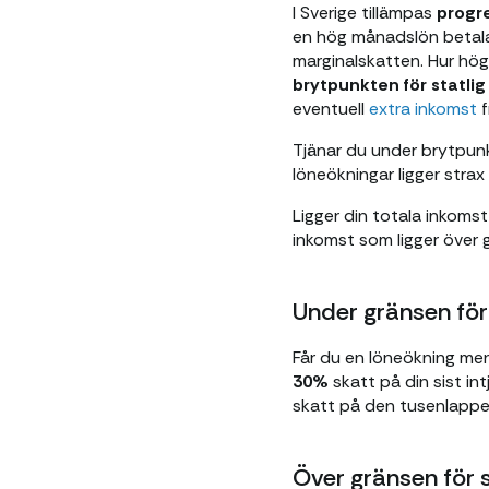
I Sverige tillämpas
progr
en hög månadslön betalar
marginalskatten. Hur hög
brytpunkten för statli
eventuell
extra inkomst
f
Tjänar du under brytpun
löneökningar ligger strax
Ligger din totala inkoms
inkomst som ligger över 
Under gränsen för
Får du en löneökning men
30%
skatt på din sist i
skatt på den tusenlappen
Över gränsen för 