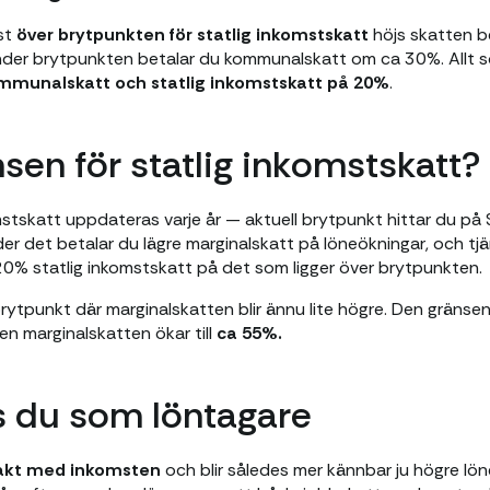
st
över brytpunkten för statlig inkomstskatt
höjs skatten be
under brytpunkten betalar du kommunalskatt om ca 30%. Allt s
mmunalskatt och statlig inkomstskatt på 20%
.
nsen för statlig inkomstskatt?
mstskatt uppdateras varje år — aktuell brytpunkt hittar du på
er det betalar du lägre marginalskatt på löneökningar, och tjä
0% statlig inkomstskatt på det som ligger över brytpunkten.
brytpunkt där marginalskatten blir ännu lite högre. Den gränse
ken marginalskatten ökar till
ca 55%.
s du som löntagare
takt med inkomsten
och blir således mer kännbar ju högre lönen 