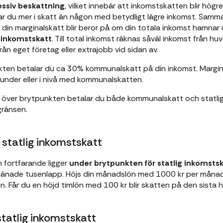
essiv beskattning
, vilket innebär att inkomstskatten blir högre
 du mer i skatt än någon med betydligt lägre inkomst. Samma 
 din marginalskatt blir beror på om din totala inkomst hamnar u
g inkomstskatt
. Till total inkomst räknas såväl inkomst från h
rån eget företag eller extrajobb vid sidan av.
kten betalar du ca 30% kommunalskatt på din inkomst. Margi
 under eller i nivå med kommunalskatten.
t över brytpunkten betalar du både kommunalskatt och statlig
gränsen.
 statlig inkomstskatt
 fortfarande ligger
under brytpunkten för statlig inkomsts
ntjänade tusenlapp. Höjs din månadslön med 1000 kr per månad 
. Får du en höjd timlön med 100 kr blir skatten på den sista 
statlig inkomstskatt