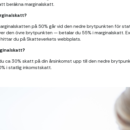
att beräkna marginalskatt.
rginalskatt?
rginalskatten på 50% går vid den nedre brytpunkten för statl
er den övre brytpunkten — betalar du 55% i marginalskatt. 
or hittar du på Skatteverkets webbplats.
ginalskatt?
du ca 30% skatt på din årsinkomst upp till den nedre brytpunk
 i statlig inkomstskatt.