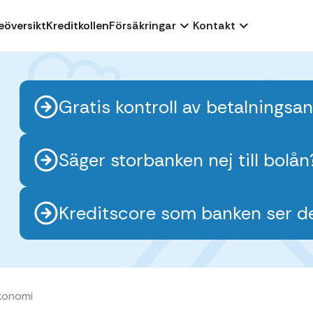
eöversikt
Kreditkollen
Försäkringar
Kontakt
Gratis kontroll av betalnings
Säger storbanken nej till bolå
Kreditscore som banken ser d
konomi