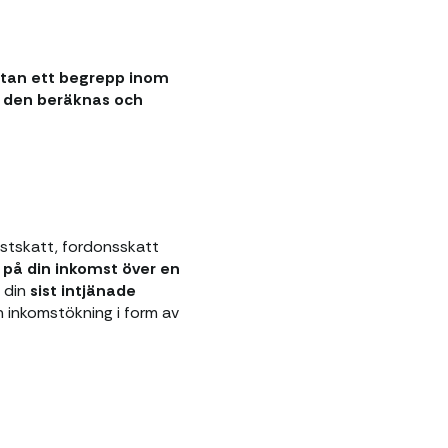
 utan ett begrepp inom
r den beräknas och
stskatt, fordonsskatt
 på din inkomst över en
å din
sist intjänade
n inkomstökning i form av