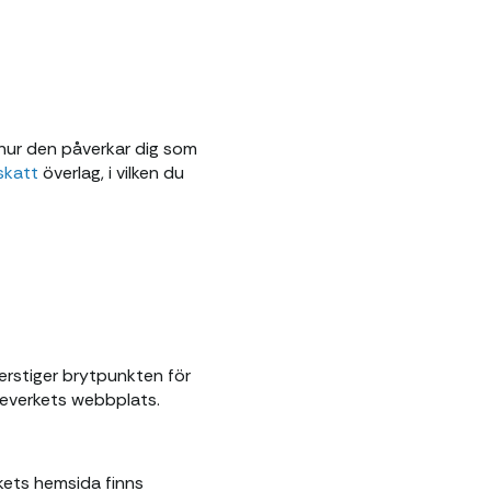
 hur den påverkar dig som
skatt
överlag, i vilken du
verstiger brytpunkten för
teverkets webbplats.
rkets hemsida finns