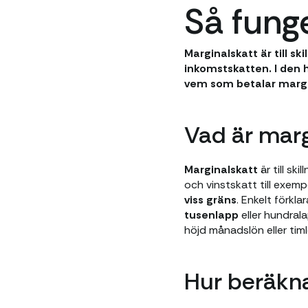
Så fung
Marginalskatt är till s
inkomstskatten. I den 
vem som betalar margi
Vad är marg
Marginalskatt
är till sk
och vinstskatt till exempe
viss gräns
. Enkelt förkl
tusenlapp
eller hundral
höjd månadslön eller timl
Hur beräkn