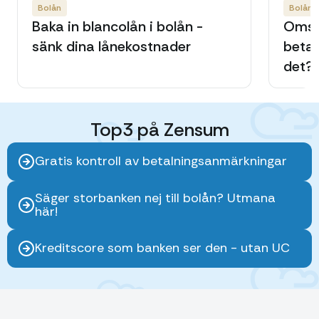
Bolån
Bolån
Baka in blancolån i bolån -
Omst
sänk dina lånekostnader
betal
det?
Top3 på Zensum
Gratis kontroll av betalningsanmärkningar
Säger storbanken nej till bolån? Utmana
här!
Kreditscore som banken ser den - utan UC