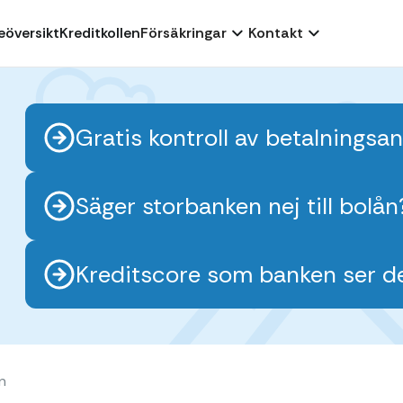
eöversikt
Kreditkollen
Försäkringar
Kontakt
Gratis kontroll av betalnings
Säger storbanken nej till bolå
Kreditscore som banken ser d
ån