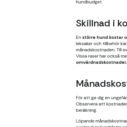
hundbudget.
Skillnad i k
En
större hund kostar 
leksaker och tillbehör k
månadskostnaden. Till ex
Vissa raser har också me
omvårdnadskostnader.
Månadskost
För att ge dig en ungefä
Observera att kostnaderna
beräkning.
Löpande månadskostnader 