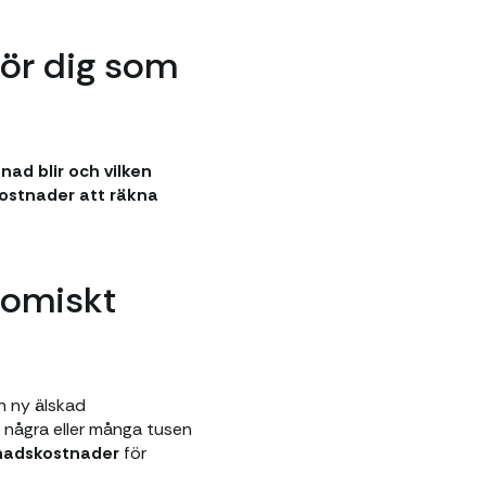
för dig som
d blir och vilken
kostnader att räkna
nomiskt
en ny älskad
 några eller många tusen
nadskostnader
för