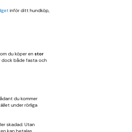
dget
inför ditt hundköp,
, om du köper en
stor
er dock både fasta och
 sådant du kommer
llet under rörliga
ller skadad. Utan
ngen kan betalas