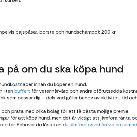
h kurser):
empelvis bajspåsar, borste och hundschampo): 200 kr
ka på om du ska köpa hund
hundkostnader innan du köper en hund.
en liten
buffert
för veterinärvård och andra oförutsedda kostn
rlek som passar dig – dels vad gäller behov av aktivitet, tid o
 och prata med olika bolag för att få bästa möjliga premie.
ngar för att köpa hund, men det är viktigt att jämföra ränta oc
editer. Behöver du låna kan du
jämföra privatlån via en sama