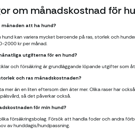
ågor om månadskostnad för h
 i månaden att ha hund?
hund kan variera mycket beroende på ras, storlek och hunden
0-2000 kr per månad.
månatliga utgifterna för en hund?
rtiklar och försäkring är grundläggande löpande utgifter som 
storlek och ras månadskostnaden?
ta mer än en liten eftersom den äter mer. Olika raser har också
 pälsvård, så det påverkar också.
adskostnaden för min hund?
olika försäkringsbolag. Försök att handla foder och andra förb
hov av hunddagis/hundpassning.