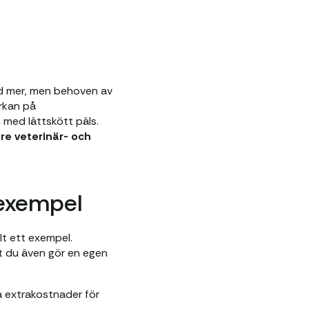
und mer, men behoven av
erkan på
 med lättskött päls.
re veterinär- och
sexempel
lt ett exempel.
tt du även gör en egen
a extrakostnader för