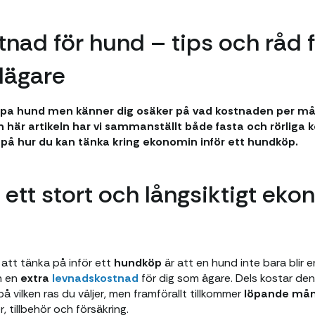
ad för hund – tips och råd 
dägare
a hund men känner dig osäker på vad kostnaden per måna
 här artikeln har vi sammanställt både fasta och rörliga 
på hur du kan tänka kring ekonomin inför ett hundköp.
ett stort och långsiktigt eko
 att tänka på inför ett
hundköp
är att en hund inte bara blir 
n en
extra
levnadskostnad
för dig som ägare. Dels kostar den
å vilken ras du väljer, men framförallt tillkommer
löpande må
 tillbehör och försäkring.