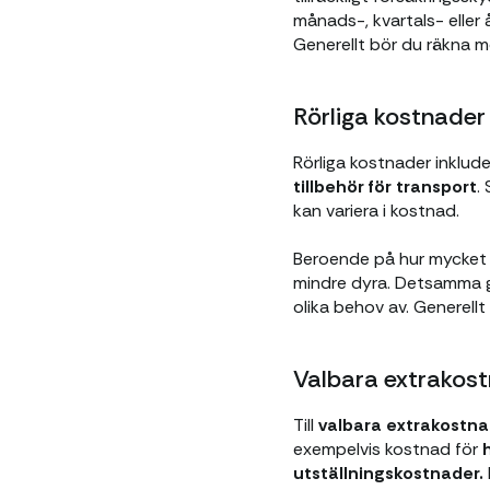
månads-, kvartals- eller 
Generellt bör du räkna m
Rörliga kostnader
Rörliga kostnader inkluder
tillbehör för transport
.
kan variera i kostnad.
Beroende på hur mycket d
mindre dyra. Detsamma gä
olika behov av. Generell
Valbara extrakos
Till
valbara extrakostn
exempelvis kostnad för
utställningskostnader.