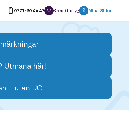
0771-30 44 47
Kreditbetyg
Mina Sidor
anmärkningar
n? Utmana här!
en - utan UC