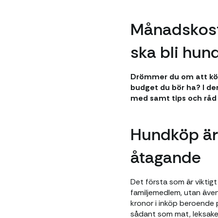
Månadskostn
ska bli hun
Drömmer du om att köp
budget du bör ha? I den
med samt tips och råd 
Hundköp är 
åtagande
Det första som är viktigt
familjemedlem, utan äve
kronor i inköp beroende p
sådant som mat, leksaker,