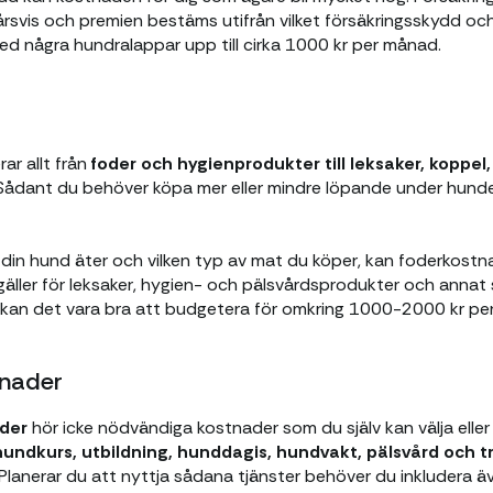
årsvis och premien bestäms utifrån vilket försäkringsskydd och 
ed några hundralappar upp till cirka 1000 kr per månad.
ar allt från
foder och hygienprodukter till leksaker, koppe
 Sådant du behöver köpa mer eller mindre löpande under hund
in hund äter och vilken typ av mat du köper, kan foderkostnad
ller för leksaker, hygien- och pälsvårdsprodukter och annat
t kan det vara bra att budgetera för omkring 1000-2000 kr pe
tnader
ader
hör icke nödvändiga kostnader som du själv kan välja eller v
hundkurs, utbildning, hunddagis, hundvakt, pälsvård och 
Planerar du att nyttja sådana tjänster behöver du inkludera äv