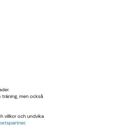
ader.
ch träning, men också
h villkor och undvika
rbetspartner
.