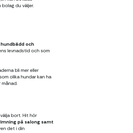
bolag du väljer.
l, hundbädd och
ens levnadstid och som
erna bli mer eller
 som olika hundar kan ha
r månad.
älja bort. Hit hör
trimning på salong samt
en det i din