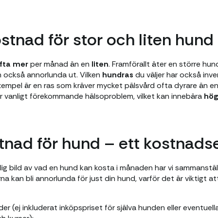
ostnad för stor och liten hund
ofta mer
per månad än en
liten
. Framförallt äter en större h
an också annorlunda ut. Vilken
hundras
du väljer har också inv
empel är en ras som kräver mycket pälsvård ofta dyrare än en
r vanligt förekommande hälsoproblem, vilket kan innebära
hög
nad för hund – ett kostnad
rlig bild av vad en hund kan kosta i månaden har vi sammanstäl
 kan bli annorlunda för just din hund, varför det är viktigt a
(ej inkluderat inköpspriset för själva hunden eller eventuell