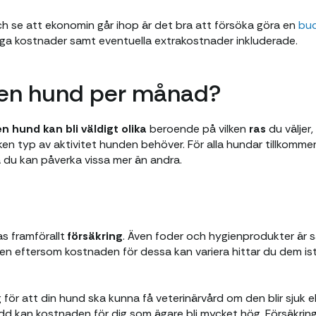
och se att ekonomin går ihop är det bra att försöka göra en
bu
iga kostnader samt eventuella extrakostnader inkluderade.
 en hund per månad?
 hund kan bli väldigt olika
beroende på vilken
ras
du väljer
ken typ av aktivitet hunden behöver. För alla hundar tillkomm
ka du kan påverka vissa mer än andra.
as framförallt
försäkring
. Även foder och hygienprodukter är
 eftersom kostnaden för dessa kan variera hittar du dem istä
ig för att din hund ska kunna få veterinärvård om den blir sjuk e
skydd kan kostnaden för dig som ägare bli mycket hög. Försäkri